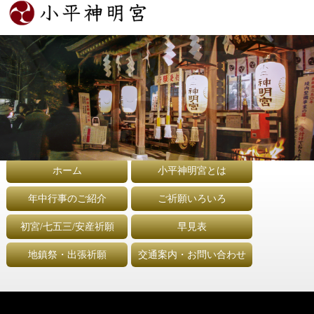
ホーム
小平神明宮とは
年中行事のご紹介
ご祈願いろいろ
初宮/七五三/安産祈願
早見表
地鎮祭・出張祈願
交通案内・お問い合わせ