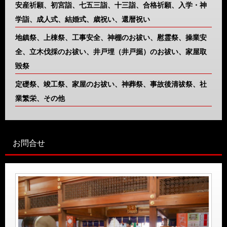
安産祈願、初宮詣、七五三詣、十三詣、合格祈願、入学・神
学詣、成人式、結婚式、歳祝い、還暦祝い
地鎮祭、上棟祭、工事安全、神棚のお祓い、慰霊祭、操業安
全、立木伐採のお祓い、井戸埋（井戸掘）のお祓い、家屋取
毀祭
定礎祭、竣工祭、家屋のお祓い、神葬祭、事故後清祓祭、社
業繁栄、その他
お問合せ