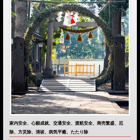
家内安全、心願成就、交通安全、渡航安全、商売繁盛、厄
除、方災除、清祓、病気平癒、たたり除